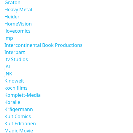
Graton
Heavy Metal
Heider
HomeVision
ilovecomics
imp
Intercontinental Book Productions
Interpart
itv Studios
JAL
JNK
Kinowelt
koch films
Komplett-Media
Koralle
Krägermann
Kult Comics
Kult Editionen
Magic Movie