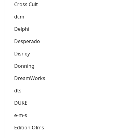
Cross Cult
dcm
Delphi
Desperado
Disney
Donning
DreamWorks
dts
DUKE
e-m-s
Edition Olms