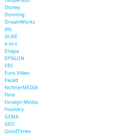
Desperado
Disney
Donning
DreamWorks
dts
DUKE
e-m-s
Ehapa
EPSiLON
ERS
Euro Video
Ewald
fechnerMEDIA
Finix
Foreign Media
Foundry
GEMA
GEO
GoodTimes