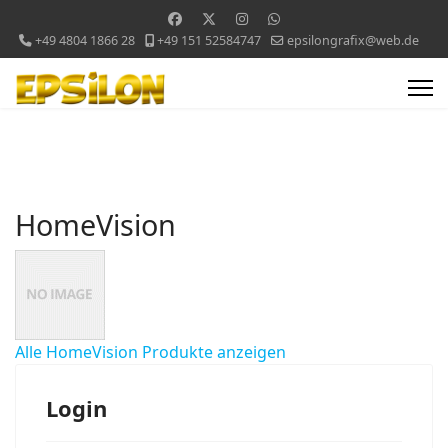
+49 4804 1866 28
+49 151 52584747
epsilongrafix@web.de
HomeVision
Alle HomeVision Produkte anzeigen
Login