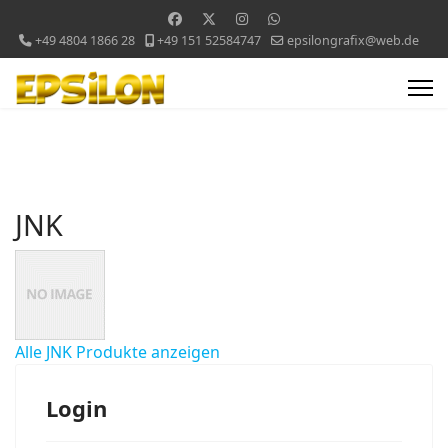
+49 4804 1866 28
+49 151 52584747
epsilongrafix@web.de
JNK
Alle JNK Produkte anzeigen
Login