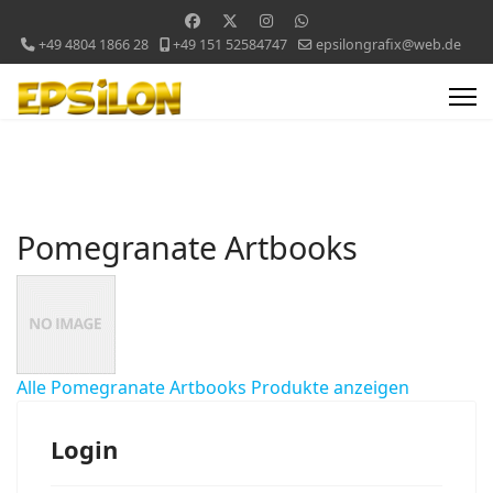
+49 4804 1866 28
+49 151 52584747
epsilongrafix@web.de
Pomegranate Artbooks
Alle Pomegranate Artbooks Produkte anzeigen
Login