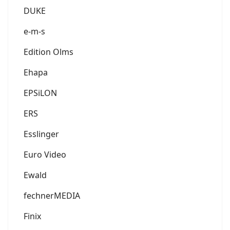
DUKE
e-m-s
Edition Olms
Ehapa
EPSiLON
ERS
Esslinger
Euro Video
Ewald
fechnerMEDIA
Finix