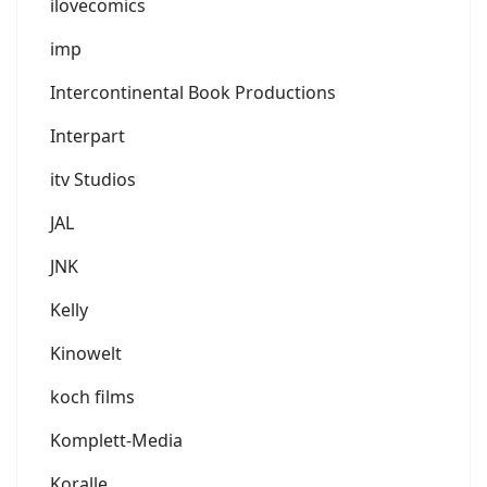
ilovecomics
imp
Intercontinental Book Productions
Interpart
itv Studios
JAL
JNK
Kelly
Kinowelt
koch films
Komplett-Media
Koralle