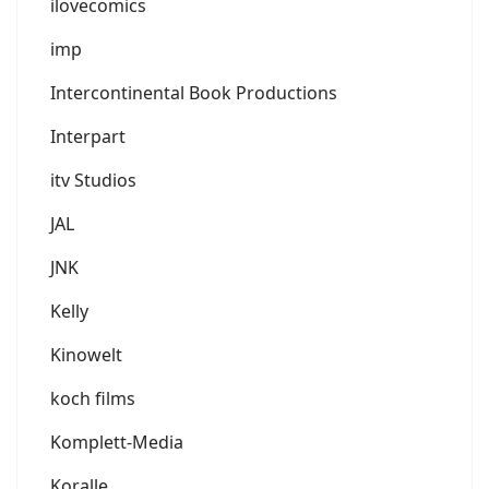
ilovecomics
imp
Intercontinental Book Productions
Interpart
itv Studios
JAL
JNK
Kelly
Kinowelt
koch films
Komplett-Media
Koralle