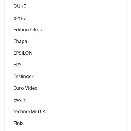
DUKE
e-m-s
Edition Olms
Ehapa
EPSiLON
ERS
Esslinger
Euro Video
Ewald
fechnerMEDIA
Finix