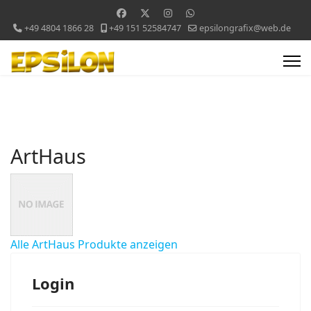
+49 4804 1866 28
+49 151 52584747
epsilongrafix@web.de
ArtHaus
Alle ArtHaus Produkte anzeigen
Login