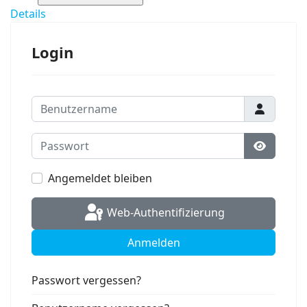
Details
Login
Benutzername
Passwort
Passwort
Angemeldet bleiben
Web-Authentifizierung
Anmelden
Passwort vergessen?