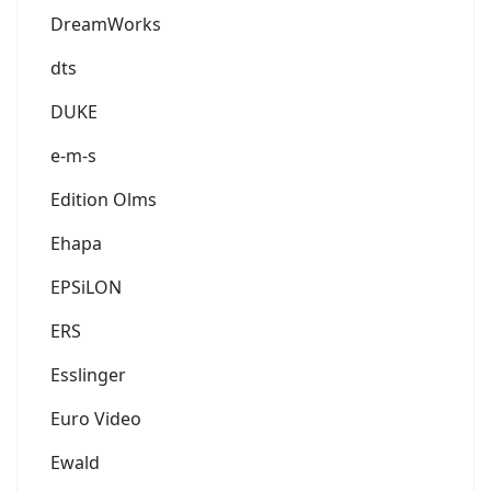
DreamWorks
dts
DUKE
e-m-s
Edition Olms
Ehapa
EPSiLON
ERS
Esslinger
Euro Video
Ewald