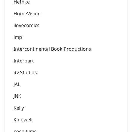
Hethke
HomeVision
ilovecomics
imp
Intercontinental Book Productions
Interpart
itv Studios
JAL
JNK
Kelly
Kinowelt
koch films