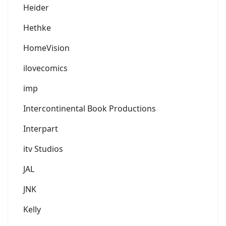
Heider
Hethke
HomeVision
ilovecomics
imp
Intercontinental Book Productions
Interpart
itv Studios
JAL
JNK
Kelly