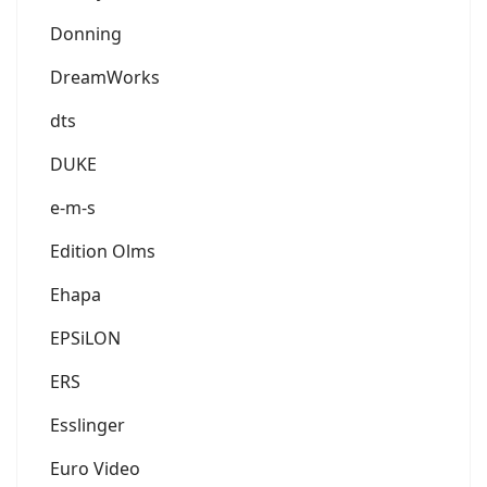
Donning
DreamWorks
dts
DUKE
e-m-s
Edition Olms
Ehapa
EPSiLON
ERS
Esslinger
Euro Video