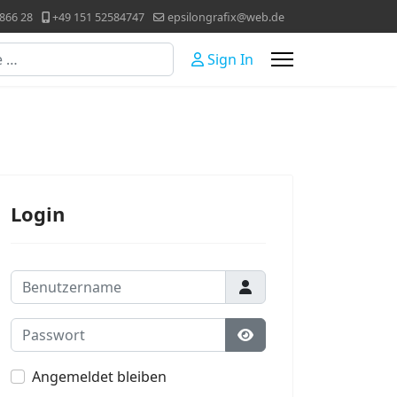
866 28
+49 151 52584747
epsilongrafix@web.de
Sign In
Login
Benutzername
Passwort
Passwort anzeigen
Angemeldet bleiben