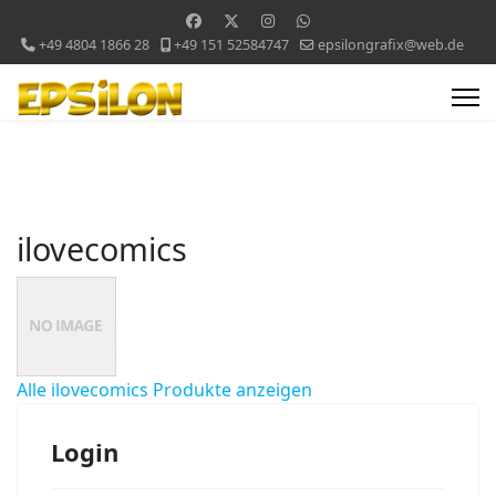
+49 4804 1866 28
+49 151 52584747
epsilongrafix@web.de
ilovecomics
Alle ilovecomics Produkte anzeigen
Login