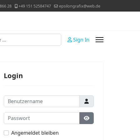
866 28
+49 151 52584747
epsilongrafix@web.de
Sign In
Login
Benutzername
Passwort
Passwort anzeigen
Angemeldet bleiben