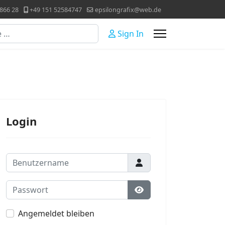
866 28
+49 151 52584747
epsilongrafix@web.de
Sign In
Login
Benutzername
Passwort
Passwort anzeigen
Angemeldet bleiben