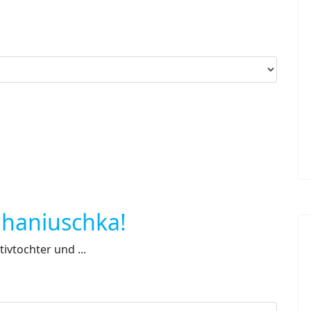
Shaniuschka!
ivtochter und ...