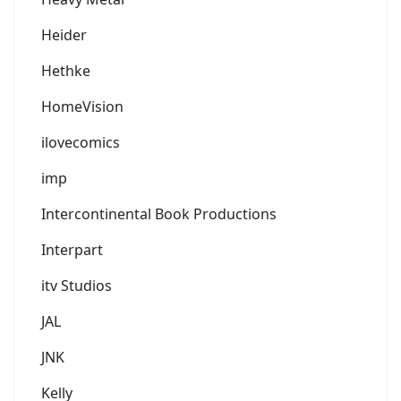
Heider
Hethke
HomeVision
ilovecomics
imp
Intercontinental Book Productions
Interpart
itv Studios
JAL
JNK
Kelly