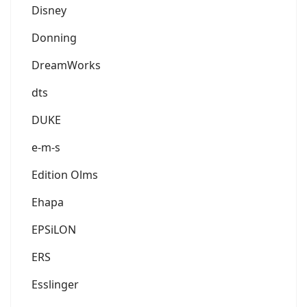
Disney
Donning
DreamWorks
dts
DUKE
e-m-s
Edition Olms
Ehapa
EPSiLON
ERS
Esslinger