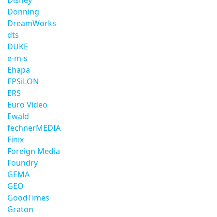
Disney
Donning
DreamWorks
dts
DUKE
e-m-s
Ehapa
EPSiLON
ERS
Euro Video
Ewald
fechnerMEDIA
Finix
Foreign Media
Foundry
GEMA
GEO
GoodTimes
Graton