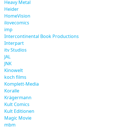
Heavy Metal
Heider
HomeVision
ilovecomics
imp
Intercontinental Book Productions
Interpart
itv Studios
JAL
JNK
Kinowelt
koch films
Komplett-Media
Koralle
Krägermann
Kult Comics
Kult Editionen
Magic Movie
mbm