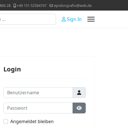
866 28
+49 151 52584747
epsilongrafix@web.de
Sign In
Login
Benutzername
Passwort
Passwort anzeigen
Angemeldet bleiben