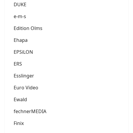
DUKE
e-m-s
Edition Olms
Ehapa
EPSiLON
ERS
Esslinger
Euro Video
Ewald
fechnerMEDIA
Finix