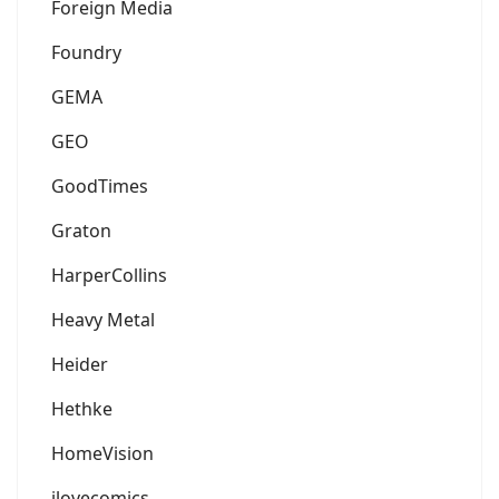
Foreign Media
Foundry
GEMA
GEO
GoodTimes
Graton
HarperCollins
Heavy Metal
Heider
Hethke
HomeVision
ilovecomics