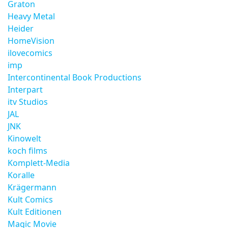
Graton
Heavy Metal
Heider
HomeVision
ilovecomics
imp
Intercontinental Book Productions
Interpart
itv Studios
JAL
JNK
Kinowelt
koch films
Komplett-Media
Koralle
Krägermann
Kult Comics
Kult Editionen
Magic Movie