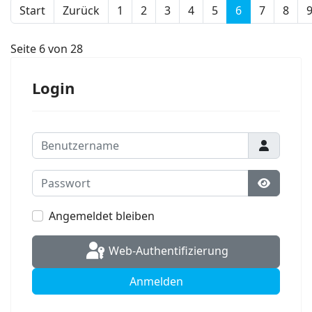
Start
Zurück
1
2
3
4
5
6
7
8
Seite 6 von 28
Login
Benutzername
Passwort
Passwort
Angemeldet bleiben
Web-Authentifizierung
Anmelden