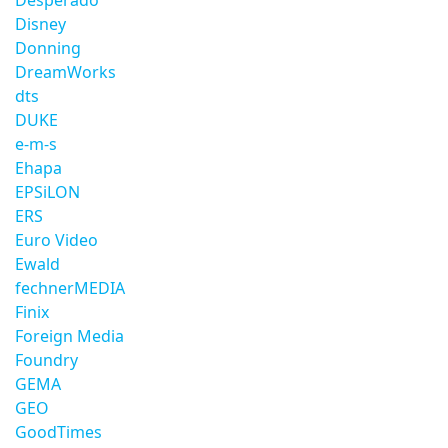
Desperado
Disney
Donning
DreamWorks
dts
DUKE
e-m-s
Ehapa
EPSiLON
ERS
Euro Video
Ewald
fechnerMEDIA
Finix
Foreign Media
Foundry
GEMA
GEO
GoodTimes