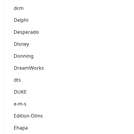
dcm
Delphi
Desperado
Disney
Donning
DreamWorks
dts
DUKE
e-m-s
Edition Olms
Ehapa