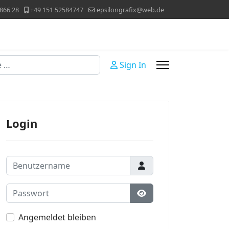
866 28
+49 151 52584747
epsilongrafix@web.de
Sign In
Login
Benutzername
Passwort
Passwort anzeigen
Angemeldet bleiben