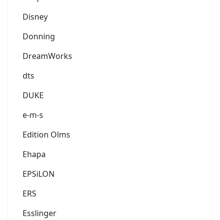
Disney
Donning
DreamWorks
dts
DUKE
e-m-s
Edition Olms
Ehapa
EPSiLON
ERS
Esslinger