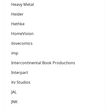
Heavy Metal
Heider
Hethke
HomeVision
ilovecomics
imp
Intercontinental Book Productions
Interpart
itv Studios
JAL
JNK