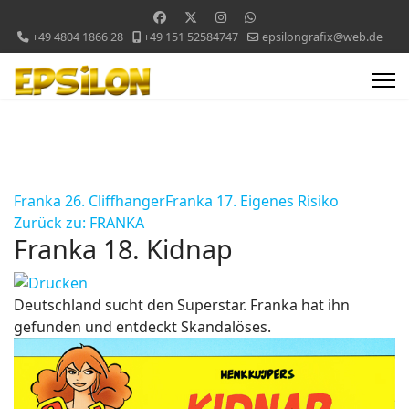
+49 4804 1866 28
+49 151 52584747
epsilongrafix@web.de
Franka 26. Cliffhanger
Franka 17. Eigenes Risiko
Zurück zu: FRANKA
Franka 18. Kidnap
Deutschland sucht den Superstar. Franka hat ihn
gefunden und entdeckt Skandalöses.