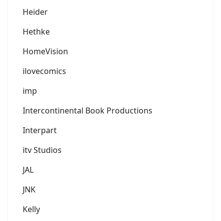
Heider
Hethke
HomeVision
ilovecomics
imp
Intercontinental Book Productions
Interpart
itv Studios
JAL
JNK
Kelly