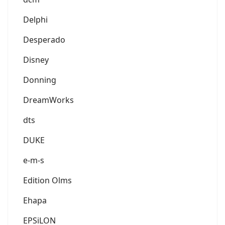
Delphi
Desperado
Disney
Donning
DreamWorks
dts
DUKE
e-m-s
Edition Olms
Ehapa
EPSiLON